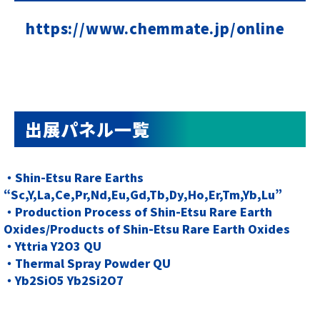
https://www.chemmate.jp/online
出展パネル一覧
・Shin-Etsu Rare Earths
“Sc,Y,La,Ce,Pr,Nd,Eu,Gd,Tb,Dy,Ho,Er,Tm,Yb,Lu”
・Production Process of Shin-Etsu Rare Earth
Oxides/Products of Shin-Etsu Rare Earth Oxides
・Yttria Y2O3 QU
・Thermal Spray Powder QU
・Yb2SiO5 Yb2Si2O7